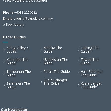
47301 Petaling Jaya, Selangor
Phone:
+6012-220 0622
Email:
enquiry@bluedale.com.my
e-Book Library
Other Guides
Klang Valley 4
Melaka The
Taiping The
Locals
Guide
Guide
Keningau The
Uzbekistan The
Tawau The
Guide
Guide
Guide
Tambunan The
Perak The Guide
Hulu Selangor
Guide
The Guide
Kuala Selangor
Seremban The
The Guide
Kuala Langat
Guide
The Guide
Our Newsletter